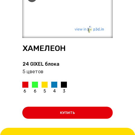
ХАМЕЛЕОН
24 GIXEL блока
5 цветов
GIXELI
6
6
5
4
3
КУПИТЬ